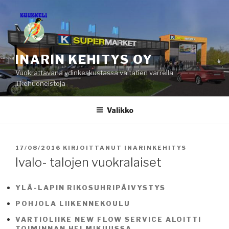
Siirry
sisältöön
INARIN KEHITYS OY
Vuokrattavana ydinkeskustassa valtatien varrella
liikehuoneistoja
Valikko
JULKAISTU
17/08/2016
KIRJOITTANUT
INARINKEHITYS
Ivalo- talojen vuokralaiset
YLÄ-LAPIN RIKOSUHRIPÄIVYSTYS
POHJOLA LIIKENNEKOULU
VARTIOLIIKE NEW FLOW SERVICE ALOITTI
TOIMINNAN HELMIKUUSSA