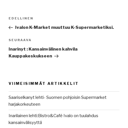
Artikkelien
Edellinen
EDELLINEN
selaus
artikkeli
Ivalon K-Market muuttuu K-Supermarketiksi.
Seuraava
SEURAAVA
artikkeli
Inarinyt : Kansainvälinen kahvila
Kauppakeskukseen
VIIMEISIMMÄT ARTIKKELIT
Saariselkanyt lehti- Suomen pohjoisin Supermarket
harjakorkeuteen
Inarilainen lehti:Bistro&Café Ivalo on tuulahdus
kansainvälisyyttä