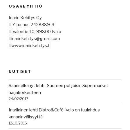
OSAKEYHTIÖ
Inarin Kehitys Oy
 Y-tunnus 2428389-3
Ivalontie 10, 99800 Ivalo
inarinkehitys@gmail.com
www.inarinkehitys.fi
UUTISET
Saariselkanyt lehti- Suomen pohjoisin Supermarket
harjakorkeuteen
24/02/2017
Inarilainen lehti:Bistro&Café Ivalo on tuulahdus
kansainvälisyyttä
12/10/2016