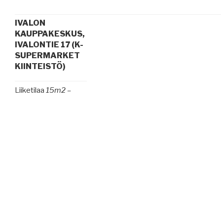
IVALON
KAUPPAKESKUS,
IVALONTIE 17 (K-
SUPERMARKET
KIINTEISTÖ)
Liiketilaa
15m2 –
400m2
Soveltuu myymälän,
hoitoalan sekä
toimistokäyttöön.
Ivalon
kauppakeskuksessa
toimii:
K-Supermarket
,
Ravintola
Bistro &