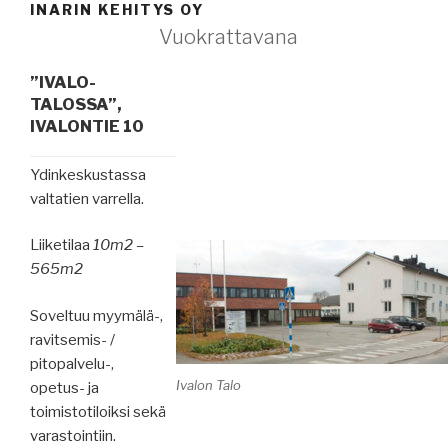
INARIN KEHITYS OY
Vuokrattavana
”IVALO-
TALOSSA”,
IVALONTIE 10
Ydinkeskustassa
valtatien varrella.
Liiketilaa
10m2 –
565m2
Soveltuu myymälä-,
ravitsemis- /
pitopalvelu-,
Ivalon Talo
opetus- ja
toimistotiloiksi sekä
varastointiin.