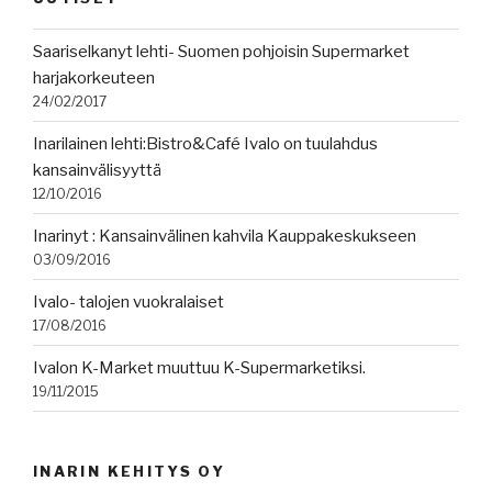
Saariselkanyt lehti- Suomen pohjoisin Supermarket
harjakorkeuteen
24/02/2017
Inarilainen lehti:Bistro&Café Ivalo on tuulahdus
kansainvälisyyttä
12/10/2016
Inarinyt : Kansainvälinen kahvila Kauppakeskukseen
03/09/2016
Ivalo- talojen vuokralaiset
17/08/2016
Ivalon K-Market muuttuu K-Supermarketiksi.
19/11/2015
INARIN KEHITYS OY