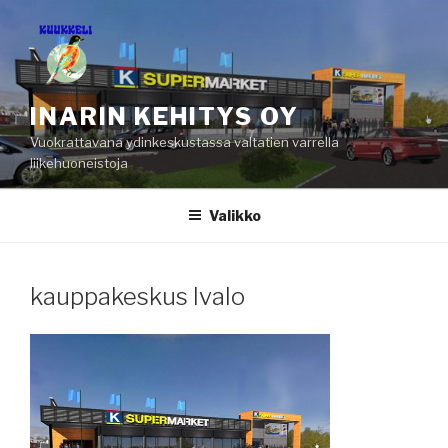
Siirry
sisältöön
INARIN KEHITYS OY
Vuokrattavana ydinkeskustassa valtatien varrella
liikehuoneistoja
Valikko
kauppakeskus Ivalo