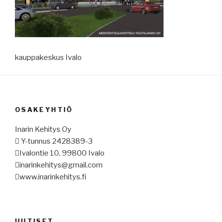
kauppakeskus Ivalo
OSAKEYHTIÖ
Inarin Kehitys Oy
 Y-tunnus 2428389-3
Ivalontie 10, 99800 Ivalo
inarinkehitys@gmail.com
www.inarinkehitys.fi
UUTISET